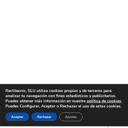
Empresa de recambios de motor
profesional
Noticias
Por
motortecnic
5 mayo, 2020
Si busca una empresa de recambios de motor
profesional y con experiencia, no encontrará mejores
recambios y servicios que en Motortecnic, pues somos
líderes en el sector de la automoción. Empresa de
recambios de motor profesional. Motortecnic es una
Rectitecnic, SLU utiliza cookies propias y de terceros para
Empresa de recambios de motor profesional y con
analizar tu navegación con fines estadísticos y publicitarios.
muchos años de experiencia en la venta de…
Puedes obtener más información en nuestra
política de cookies
.
Puedes Configurar, Aceptar o Rechazar el uso de estas cookies.
Aceptar
Rechazar
Ajustes