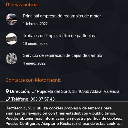
Últimas noticias
Principal empresa de recambios de motor
1 febrero, 2022
Trabajos de limpieza filtro de partículas
18 enero, 2022
Servicio de reparación de cajas de cambio
4 enero, 2022
Contacte con Motortecnic
Dirección
: C/ Pujadeta del Sord, 15 46960 Aldaia, Valencia
Teléfono
:
963 97 57 43
recambios@rectitecnic.com
Rectitecnic, SLU utiliza cookies propias y de terceros para
analizar tu navegación con fines estadísticos y publicitarios.
administracion@rectitecnic.com
Puedes obtener más información en nuestra
política de cookies
.
Puedes Configurar, Aceptar o Rechazar el uso de estas cookies.
Encuéntranos en: