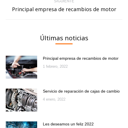
SIGUIENTE
Principal empresa de recambios de motor
Publicación
siguiente:
Últimas noticias
Principal empresa de recambios de motor
1 febrero, 2022
Servicio de reparación de cajas de cambio
4 enero, 2022
Les deseamos un feliz 2022