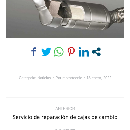
Categoría:
Noticias
Por
motortecnic
18 enero, 2022
Navegación
ANTERIOR
entre
Servicio de reparación de cajas de cambio
Publicación
publicaciones
anterior: