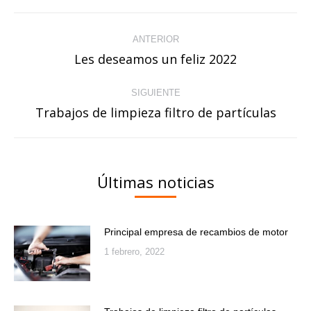
Navegación
ANTERIOR
entre
Les deseamos un feliz 2022
Publicación
publicaciones
anterior:
SIGUIENTE
Trabajos de limpieza filtro de partículas
Publicación
siguiente:
Últimas noticias
Principal empresa de recambios de motor
1 febrero, 2022