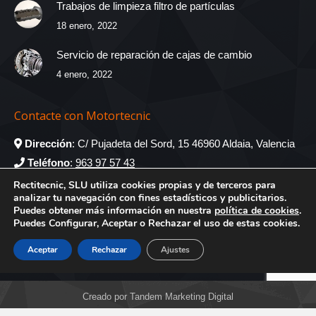
Trabajos de limpieza filtro de partículas
18 enero, 2022
Servicio de reparación de cajas de cambio
4 enero, 2022
Contacte con Motortecnic
Dirección
: C/ Pujadeta del Sord, 15 46960 Aldaia, Valencia
Teléfono
:
963 97 57 43
recambios@rectitecnic.com
Rectitecnic, SLU utiliza cookies propias y de terceros para
analizar tu navegación con fines estadísticos y publicitarios.
administracion@rectitecnic.com
Puedes obtener más información en nuestra
política de cookies
.
Puedes Configurar, Aceptar o Rechazar el uso de estas cookies.
Encuéntranos en:
Facebook
Twitter
Aceptar
Rechazar
Ajustes
Creado por Tandem Marketing Digital
Información legal