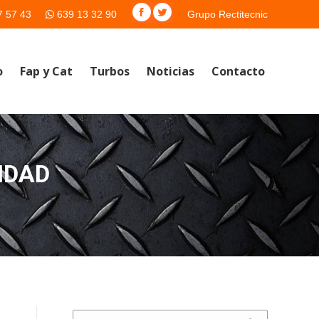
7 57 43
639 13 32 90
Grupo Rectitecnic
o
Fap y Cat
Turbos
Noticias
Contacto
IDAD
Buscar: