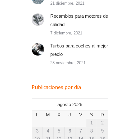
21 diciembre, 2021
Recambios para motores de
calidad
7 diciembre, 2021
Turbos para coches al mejor
precio
23 noviembre, 2021
Publicaciones por día
agosto 2026
L
M
X
J
V
S
D
1
2
3
4
5
6
7
8
9
10
11
12
13
14
15
16