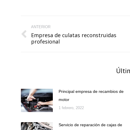
Navegación
ANTERIOR
entre
Empresa de culatas reconstruidas
Publicación
publicaciones
profesional
anterior:
Últi
Principal empresa de recambios de
motor
1 febrero, 2022
Servicio de reparación de cajas de