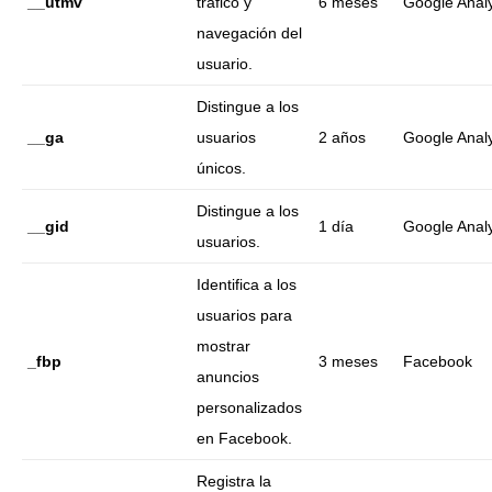
__utmv
tráfico y
6 meses
Google Analy
navegación del
usuario.
Distingue a los
__ga
usuarios
2 años
Google Analy
únicos.
Distingue a los
__gid
1 día
Google Analy
usuarios.
Identifica a los
usuarios para
mostrar
_fbp
3 meses
Facebook
anuncios
personalizados
en Facebook.
Registra la