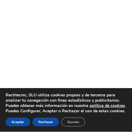
Trabajos de limpieza filtro de partículas
Noticias
Por
motortecnic
18 enero, 2022
En Motortecnic somos una empresa de trabajos de
limpieza filtro de partículas profesional y con muchos
años de experiencia en el sector, ofreciendo un servicio
que alargará la vida de su filtro de partículas. Trabajos
de limpieza filtro de partículas. Es imprescindible
Rectitecnic, SLU utiliza cookies propias y de terceros para
mantener el filtro de partículas en buen estado, ya que
analizar tu navegación con fines estadísticos y publicitarios.
su función es…
Puedes obtener más información en nuestra
política de cookies
.
Puedes Configurar, Aceptar o Rechazar el uso de estas cookies.
Aceptar
Rechazar
Ajustes