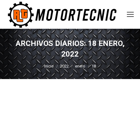
ARCHIVOS DIARIOS:
18 ENERO,
2022
Estás aquí:
Inicio
2022
enero
18