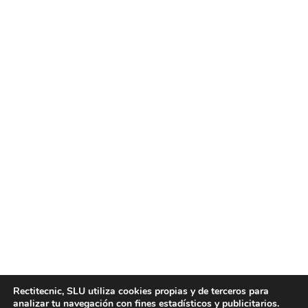
Principal empresa de recambios de
motor
Noticias
Por
motortecnic
1 febrero, 2022
En Motortecnic somos la principal empresa de
recambios de motor que pueda encontrar en el sector,
ofreciendo las mejores garantías en una amplia
variedad de productos para el sector de la autonoción.
Principal empresa de recambios de motor. Nuestra
empresa trabaja con recambios como culatas para
motor, motores completos, turbos, cajas de cambio…
Rectitecnic, SLU utiliza cookies propias y de terceros para
pudiendo ofrecer…
analizar tu navegación con fines estadísticos y publicitarios.