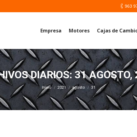
963 9
Empresa
Motores
Cajas de Cambi
HIVOS DIARIOS:
31 AGOSTO, 
Estás aquí:
Inicio
2021
agosto
31