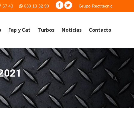
7 57 43
639 13 32 90
Grupo Rectitecnic
o
Fap y Cat
Turbos
Noticias
Contacto
2021