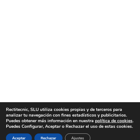
Somos una empresa de cambios
automáticos
Noticias
Por
motortecnic
3 agosto, 2021
Si busca una empresa para reparar su cambio de
marchas automáticos, en Motortecnic somos una
empresa de cambios automáticos profesional y con las
mejores garantías del mercado. Somos una empresa de
cambios automáticos. Tratamos de ofrecer los mejores
recambios para coche, tanto cambios automáticos,
Rectitecnic, SLU utiliza cookies propias y de terceros para
como cualquier otro recambio que necesite, sean
analizar tu navegación con fines estadísticos y publicitarios.
culatas, motores, turbos y…
Puedes obtener más información en nuestra
política de cookies
.
Puedes Configurar, Aceptar o Rechazar el uso de estas cookies.
Aceptar
Rechazar
Ajustes