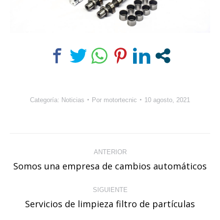
Categoría:
Noticias
Por
motortecnic
10 agosto, 2021
Navegación
ANTERIOR
entre
Somos una empresa de cambios automáticos
Publicación
publicaciones
anterior:
SIGUIENTE
Servicios de limpieza filtro de partículas
Publicación
siguiente: