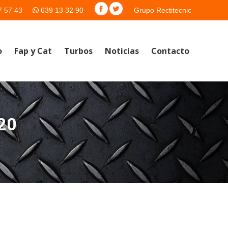
7 57 43
639 13 32 90
Grupo Rectitecnic
o
Fap y Cat
Turbos
Noticias
Contacto
20