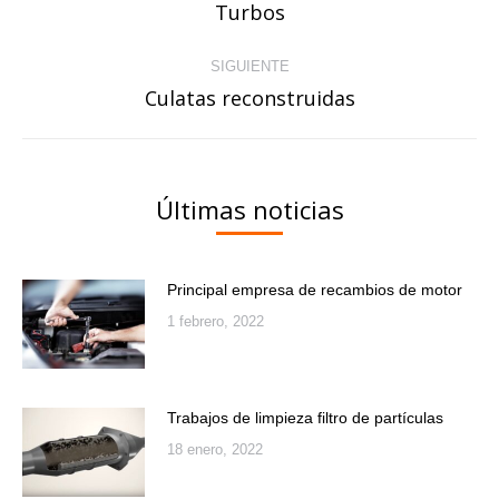
entre
Turbos
Publicación
publicaciones
anterior:
SIGUIENTE
Culatas reconstruidas
Publicación
siguiente:
Últimas noticias
Principal empresa de recambios de motor
1 febrero, 2022
Trabajos de limpieza filtro de partículas
18 enero, 2022