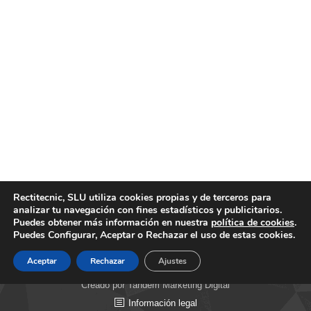
Empresa de cajas de cambio automáticas
Noticias
Por
motortecnic
21 julio, 2020
Somos una empresa de cajas de cambio automáticas
con los mejores precios y la mayor garantía que pueda
encontrar en el sector de la automoción, satisfaciendo la
demanda de piezas y componentes para particulares,
empresas y profesionales. Empresa de cajas de cambio
automáticas. Motortecnic dispone de cajas de cambio
Rectitecnic, SLU utiliza cookies propias y de terceros para
nuevas, de ocasión y reconstruidas, pudiendo…
analizar tu navegación con fines estadísticos y publicitarios.
Puedes obtener más información en nuestra
política de cookies
.
Puedes Configurar, Aceptar o Rechazar el uso de estas cookies.
Aceptar
Rechazar
Ajustes
Creado por Tandem Marketing Digital
Información legal