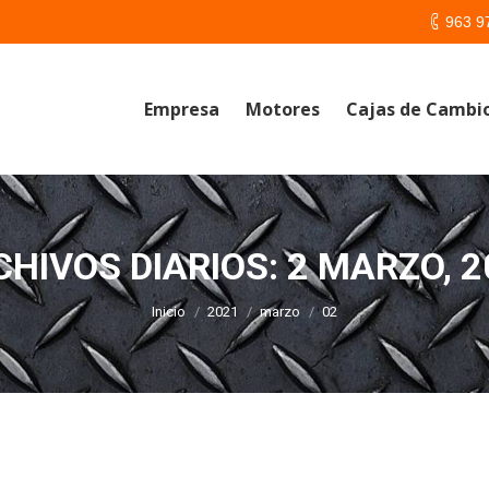
963 9
Empresa
Motores
Cajas de Cambi
CHIVOS DIARIOS:
2 MARZO, 2
Estás aquí:
Inicio
2021
marzo
02