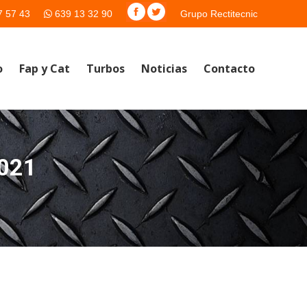
7 57 43
639 13 32 90
Grupo Rectitecnic
o
Fap y Cat
Turbos
Noticias
Contacto
021