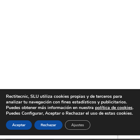
Venta de turbos reconstruidos
Noticias
Por
motortecnic
23 junio, 2020
Si está buscando una empresa con servicio de venta de
turbos reconstruidos, no encontrará mejor calidad y
condiciones que en Motortecnic, empresa de
rectificados y reconstruidos con muchos años de
experiencia. Venta de turbos reconstruidos. Motortecnic
Rectitecnic, SLU utiliza cookies propias y de terceros para
le ofrece un servicio de venta de turbos reconstruidos
analizar tu navegación con fines estadísticos y publicitarios.
de gran calidad y con un año completo de garantía…
Puedes obtener más información en nuestra
política de cookies
.
Puedes Configurar, Aceptar o Rechazar el uso de estas cookies.
Aceptar
Rechazar
Ajustes