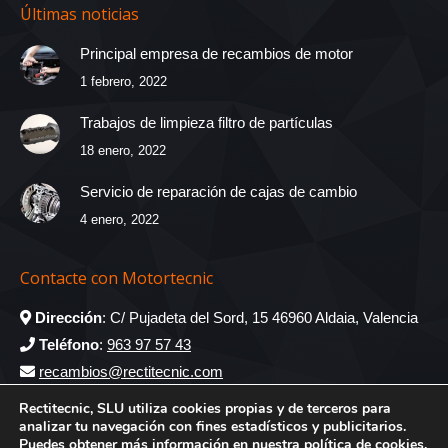
Últimas noticias
Principal empresa de recambios de motor
1 febrero, 2022
Trabajos de limpieza filtro de partículas
18 enero, 2022
Servicio de reparación de cajas de cambio
4 enero, 2022
Contacte con Motortecnic
Dirección
: C/ Pujadeta del Sord, 15 46960 Aldaia, Valencia
Teléfono
:
963 97 57 43
recambios@rectitecnic.com
administracion@rectitecnic.com
Rectitecnic, SLU utiliza cookies propias y de terceros para
analizar tu navegación con fines estadísticos y publicitarios.
Encuéntranos en:
Puedes obtener más información en nuestra
política de cookies
.