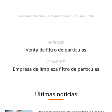
Categoría:
Noticias
Por
motortecnic
23 junio, 2020
Navegación
ANTERIOR
entre
Venta de filtro de partículas
Publicación
publicaciones
anterior:
SIGUIENTE
Empresa de limpieza filtro de partículas
Publicación
siguiente:
Últimas noticias