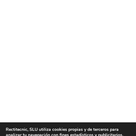
Empresa de cajas de cambio
reconstruidas
Noticias
Por
motortecnic
11 mayo, 2021
Somos una empresa de cajas de cambio reconstruidas
que ofrece cajas de cambio de calidad, al mejor precio y
con garantía completa de un año para que no tenga
que preocuparse por nada. Empresa de cajas de
cambio reconstruidas. Las cajas de cambio
reconstruidas funcionan igual que cualquier otra caja de
Rectitecnic, SLU utiliza cookies propias y de terceros para
cambios, permitiendo al cliente…
analizar tu navegación con fines estadísticos y publicitarios.