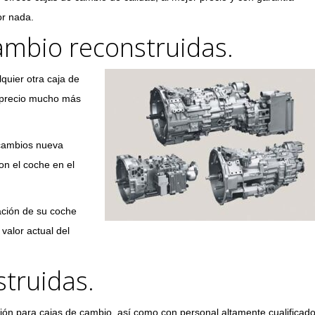
or nada.
ambio reconstruidas.
quier otra caja de
n precio mucho más
 cambios nueva
n el coche en el
ación de su coche
valor actual del
truidas.
ión para cajas de cambio, así como con personal altamente cualificad