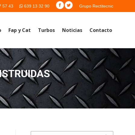
7 57 43
639 13 32 90
Grupo Rectitecnic
o
Fap y Cat
Turbos
Noticias
Contacto
NSTRUIDAS
Buscar: