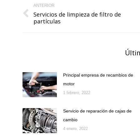
ANTERIOR
entre
Servicios de limpieza de filtro de
Publicación
publicaciones
partículas
anterior:
Últi
Principal empresa de recambios de
motor
1 febrero, 2022
Servicio de reparación de cajas de
cambio
4 enero, 2022