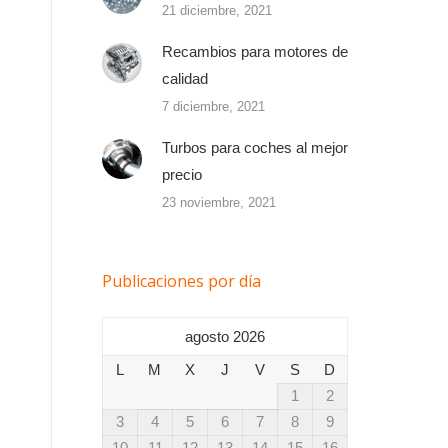
21 diciembre, 2021
Recambios para motores de
calidad
7 diciembre, 2021
Turbos para coches al mejor
precio
23 noviembre, 2021
Publicaciones por día
agosto 2026
L
M
X
J
V
S
D
1
2
3
4
5
6
7
8
9
10
11
12
13
14
15
16