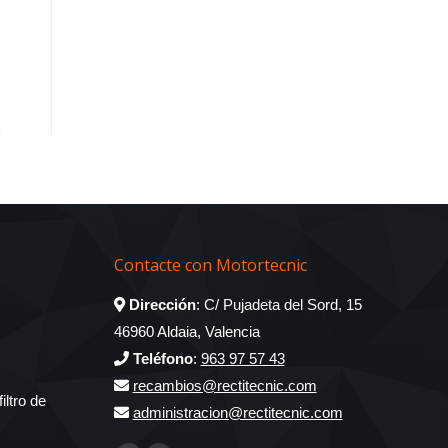
Contacte con Motortecnic
Dirección
: C/ Pujadeta del Sord, 15
46960 Aldaia, Valencia
Teléfono
:
963 97 57 43
recambios@rectitecnic.com
iltro de
administracion@rectitecnic.com