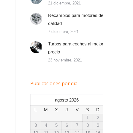
21 diciembre, 2021
Recambios para motores de
calidad
7 diciembre, 2021
Turbos para coches al mejor
precio
23 noviembre, 2021
Publicaciones por día
agosto 2026
L
M
X
J
V
S
D
1
2
3
4
5
6
7
8
9
10
11
12
13
14
15
16