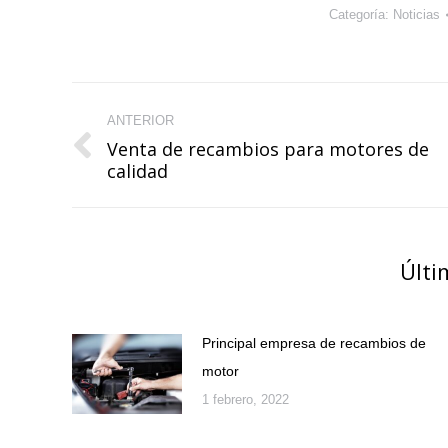
Categoría:
Noticias
Navegación
ANTERIOR
entre
Venta de recambios para motores de
Publicación
publicaciones
calidad
anterior:
Últi
Principal empresa de recambios de
motor
1 febrero, 2022