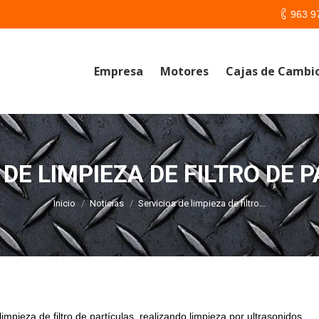
963 9
Empresa
Motores
Cajas de Cambi
 DE LIMPIEZA DE FILTRO DE 
Estás aquí:
Inicio
Noticias
Servicios de limpieza de filtro…
impieza de filtro de partículas, realizando limpieza por ultrasonidos