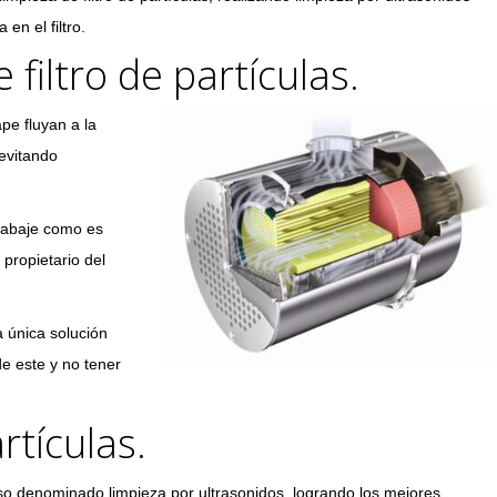
en el filtro.
 filtro de partículas.
ape fluyan a la
 evitando
trabaje como es
 propietario del
a única solución
de este y no tener
rtículas.
oceso denominado limpieza por ultrasonidos, logrando los mejores