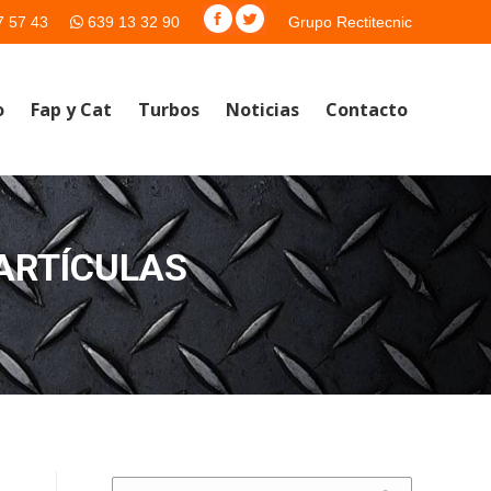
7 57 43
639 13 32 90
Grupo Rectitecnic
o
Fap y Cat
Turbos
Noticias
Contacto
PARTÍCULAS
Buscar: