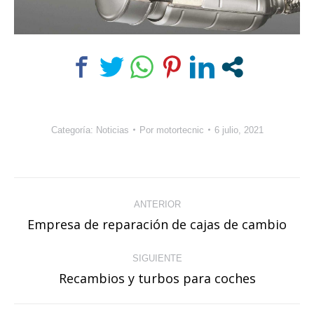
Categoría:
Noticias
Por
motortecnic
6 julio, 2021
Navegación
ANTERIOR
entre
Empresa de reparación de cajas de cambio
Publicación
publicaciones
anterior:
SIGUIENTE
Recambios y turbos para coches
Publicación
siguiente: